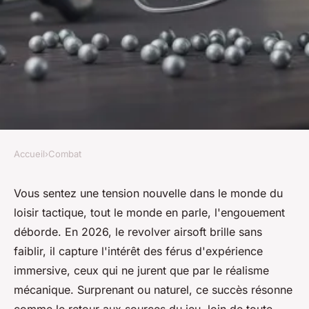
Accueil
›
Combat
COMBAT
Pourquoi le revolver airsoft
Vous sentez une tension nouvelle dans le monde du
loisir tactique, tout le monde en parle, l'engouement
séduit-il autant les passionnés
déborde. En 2026, le revolver airsoft brille sans
en 2026 ?
faiblir, il capture l'intérêt des férus d'expérience
immersive, ceux qui ne jurent que par le réalisme
Clément
•
11 février 2026
•
10 min de lecture
mécanique. Surprenant ou naturel, ce succès résonne