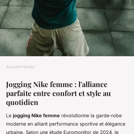
Accueil
›
Fitness
FITNESS
Jogging Nike femme : l'alliance
Jogging nike femme : alliez
parfaite entre confort et style au
confort et style au quotidien
quotidien
Clément
•
4 novembre 2025
•
5 min de lecture
Le
jogging Nike femme
révolutionne la garde-robe
moderne en alliant performance sportive et élégance
urbaine. Selon une étude Euromonitor de 2024, le